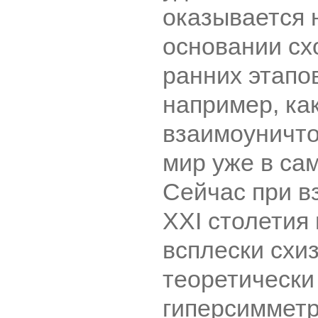
оказывается
основании сх
ранних этапо
например, ка
взаимоуничто
мир уже в са
Сейчас при в
XXI столетия
всплески схи
теоретически
гиперсимметр