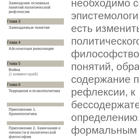
необходимо 
Замещение основных
понятий политической
рефлексии
эпистемологич
Глава 3
есть изменит
Замещаемые понятия
политическог
Глава 4
Абсолютная революция
философство
понятий, обр
Глава 5
Война
(1 комментарий)
содержание п
Глава 6
рефлексии, к
Терроризм и психополитика
бессодержат
Приложение 1.
определению,
Хронополитика
формальным 
Приложение 2. Замечания о
личности в политической
философии