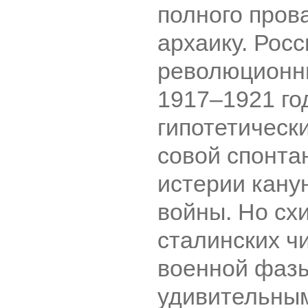
полного пров
архаику. Рос
революционн
1917–1921 го
гипотетически
совой спонта
истерии кану
войны. Но сх
сталинских ч
военной фазы
удивительны