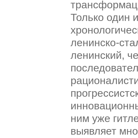
трансформаци
Только один и
хронологичес
ленинско-ста
ленинский, ч
последовате
рационалисти
прогрессистс
инновационны
ним уже гитл
выявляет мн