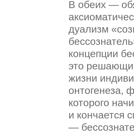
В обеих ― об
аксиоматиче
дуализм «соз
бессознатель
концепции бе
это решающий
жизни индиви
онтогенеза, 
которого нач
и кончается 
― бессознат