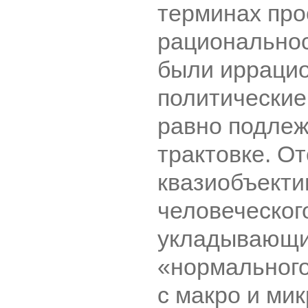
терминах пр
рациональнос
были ирраци
политические
равно подле
трактовке. О
квазиобъекти
человеческог
укладывающи
«нормальног
с макро и ми