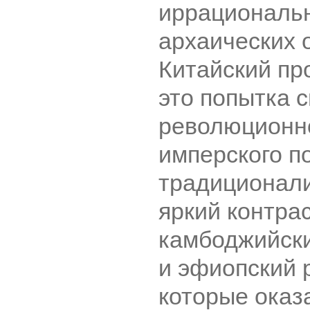
иррациональн
архаических 
Китайский пр
это попытка 
революционно
имперского п
традиционали
яркий контра
камбоджийск
и эфиопский 
которые оказ