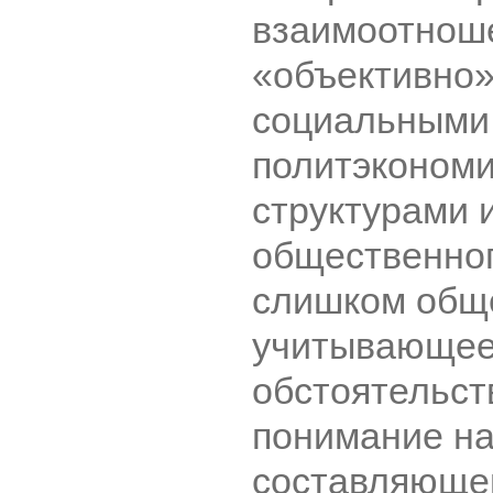
взаимоотноше
«объективно
социальными,
политэконом
структурами и
общественног
слишком обще
учитывающее
обстоятельств
понимание на
составляюще